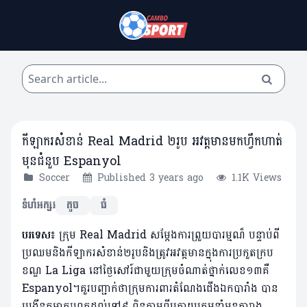
កីឡាករសំខាន់ Real Madrid ២រូប អវត្តមានមកហ្វឹកហាត់
មុនជំនួប Espanyol
Soccer
Published 3 years ago
1.1K Views
ទំហំអក្សរ
តូច
ធំ
បរទេស៖
ក្រុម Real Madrid សម្តែងការព្រួយបារម្មណ៏ បន្ទាប់ពី
ប្រឈមនិងកីឡាករសំខាន់២រូបនិងត្រូវអវត្តមានក្នុងការប្រកួតក្រប
ខណ្ឌ La Liga នៅថ្ងៃសៅរ៍ជាមួយក្រុមចំណាត់ថ្នាក់លេខ១៣គឺ
Espanyol។គួរបញ្ជាក់ថាក្រុមការពារតំណែងជើងឯកបារាំង បាន
បង្កើនគម្លាត​រហូត​ដល់​ទៅ​៩ ពិន្ទុតាមពីក្រោយក្រុមនាំមុខតារាង