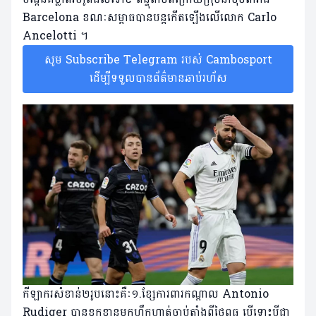
Barcelona ខណៈសម្ពាធបានបន្តកើតឡើងលើលោក Carlo
Ancelotti ។​
សូម Subscribe Telegram របស់ Cambosport
ដើម្បីទទួលបានព័ត៌មានឆាប់រហ័ស
កីឡាករសំខាន់២រូបនោះគឺៈ១.ខ្សែការពារកណ្តាល Antonio
Rudiger បានខកខានមកហ្វឹកហាត់ចាប់តាំងពីថ្ងៃពុធ បើទោះបីជា​