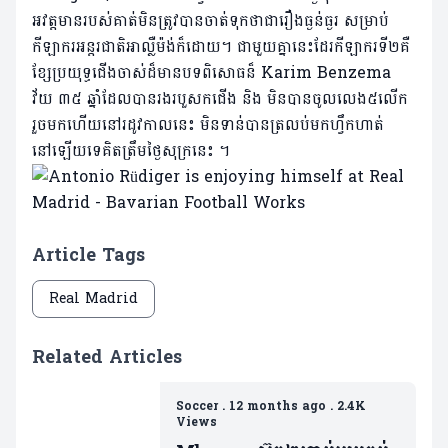
អវត្តមាន​របស់គាត់មិនត្រូវបាន​ចាត់​ទុកថាជារឿងធ្ងន់ធ្ងរ សម្រាប់
កីឡាករអន្តរជាតិអាល្លឺម៉ង់ក៏ដោយ។ ជាមួយគ្នានេះដែរកីឡាករទី២គឺ
ខ្សែប្រយុទ្ធ​ជើង​ចាស់​ដ៏មានបទពិសោធន៏ Karim Benzema
វ័យ ៣៥ ឆ្នាំដែល​បាន​​រងរបួសកជើង និង មិនបានចូលលេង៥លើក
រួចមក​ហើយនៅ​រដូវ​កាល​នេះ មិនទាន់បានត្រលប់មកហ្វឹកហាត់
នៅឡើយទេគិតត្រឹមថ្ងៃ​សុក្រនេះ ។
Article Tags
Real Madrid
Related Articles
Soccer
.
12 months ago
.
2.4K
Views