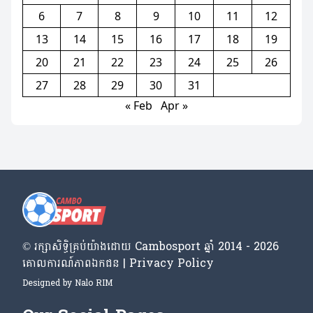
6
7
8
9
10
11
12
13
14
15
16
17
18
19
20
21
22
23
24
25
26
27
28
29
30
31
« Feb
Apr »
© រក្សា​សិទ្ធិ​គ្រប់​យ៉ាង​ដោយ​ Cambosport ឆ្នាំ 2014 - 2026
គោលការណ៍​ភាព​ឯកជន | Privacy Policy
Designed by
Nalo RIM