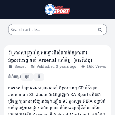
ទិដ្ឋភាពសង្គ្រោះដ៏ល្អឥតខ្ចោះពីសំណាក់ខ្សែការពារ
Sporting ទល់ Arsenal យប់មិញ (មានវីដេអូ)
Soccer
Published 3 years ago
1.6K Views
ទំហំអក្សរ
តូច
ធំ
បរទេស៖
ខ្សែការពារកណ្តាលរបស់ Sporting CP គឺកីឡាករ
Jeremiah St. Juste បានបង្ហាញថា EA Sports ពិតជា
ត្រឹមត្រូវក្នុងការផ្តល់ឱ្យគាត់នូវល្បឿន 93 ក្នុងហ្គេម FIFA បន្ទាប់ពី
គាត់បានជួយសង្គ្រោះថាវាយប្រហារដ៏មិនគួរឲ្យជឿពីសំណាក់ខ្សែ
ប្រយុទ្ធរបស់ក្លឹប Arsenal.គឺ Gabriel Martinelli ក្នុងជំនួប