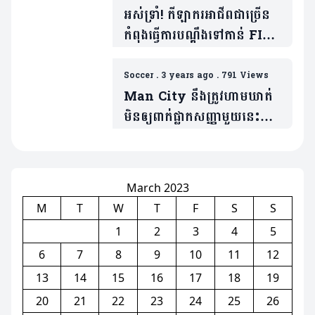
អស់ទ្រាំ! កីឡាករអាជីពជាច្រើន
កំពុងធ្វើការបណ្តឹងទៅកាន់ FIFA
ជុំវិញប្រតិទិនប្រកួត
Soccer
.
3 years ago
.
791 Views
Man City នឹងត្រូវហាមឃាត់
មិនឲ្យពាក់ផ្លាកសញ្ញាមួយនេះ
ទល់នឹងក្រុម Everton
March 2023
M
T
W
T
F
S
S
1
2
3
4
5
6
7
8
9
10
11
12
13
14
15
16
17
18
19
20
21
22
23
24
25
26