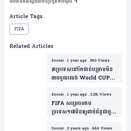
និងមានផលល្អដល់ការប្រកួតទាំងមូល ៕
Article Tags
FIFA
Related Articles
Soccer
.
1 year ago
.
563 Views
៣ប្រទេសនៅតែជាប់បម្រាមមិន
អាចចូលលេង World CUP
2026
Soccer
.
1 year ago
.
3.2K Views
FIFA សម្រេចហាម
ប្រទេស១៧មិនឲ្យពាក់ព័ន្ធជាមួយ
WORLD CUP 2026
Soccer
.
2 years ago
.
664 Views