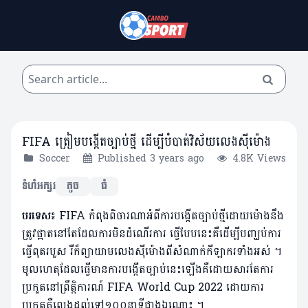
FIFA ត្រៀមបង្កើតច្បាប់ថ្មី ដើម្បីបំបាត់វិស័យលេងស៊ីម៉ោង
Soccer
Published 3 years ago
4.8K Views
ទំហំអក្សរ
តូច
ធំ
បរទេស៖
FIFA កំពុងពិចារណាអំពីការបង្កើតច្បាប់ថ្មីដោយម៉ោងនឹង
ត្រូវផ្អាតនៅតែដែលការមិនដំណើរការ ធ្វើបែបនេះគឺដើម្បីបញ្ឃប់ការ
ធ្វើពុតរបួស រឺក៏ព្យាយាមលេងស៊ីម៉ោងពីសំណាក់កីឡាករទាំងអស់ ។
មូលហេតុដែលធ្វើមានការបង្កើតច្បាប់នេះឡើងគឺដោយសារតែការ
ប្រកួតនៅព្រឹត្តិការណ៍ FIFA World Cup 2022 ដោយការ
ប្រកួតគឺលេងដល់ទៅ១០០នាទីជាងឯណោះ ។