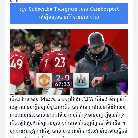
សូម Subscribe Telegram របស់ Cambosport
ដើម្បីទទួលបានព័ត៌មានឆាប់រហ័ស
បើយោងទៅតាម Marca បានឲ្យដឹងថា FIFA គឺពិតជាសិក្សាអំពី
លទ្ធភាពនៃបង្កើតច្បាប់មួយនេះពិតប្រាកដមែន ដោយនាទីនឹងឈប់
រាល់ពេលដែលបាល់នៅក្រៅទីលាន ឬក៏កំពុងមានបញ្ហាអ្វីមួយកំពុង
កើតឡើងដូចជាកីឡាកររបួស ឬក៏ការទាត់ចេញពីអ្នកចាំទីជាដើម ។
ច្បាប់នេះអនុវត្តនៅកីឡាបាល់របស់អាមេរិក ដែលវាមើលទៅយុត្តិធម៍