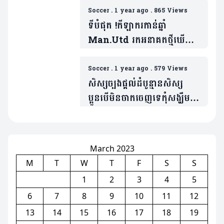
Soccer
.
1 year ago
.
865 Views
ទីបំផុត !កីឡាករកាន់ឆ្នាំ
Man.Utd រកអនាគតថ្មីឃើញ
ហើយ( មាន១វីដេអូ)
Soccer
.
1 year ago
.
579 Views
សិស្សច្បងផ្តល់ដំបូន្មានសិស្ស
ប្អូនបើមិនចាកចេញទេកុំសង្ឃឹម
លេងនៅ World Cup
២០២៦(មាន១វីដេអូ)
March 2023
M
T
W
T
F
S
S
1
2
3
4
5
6
7
8
9
10
11
12
13
14
15
16
17
18
19