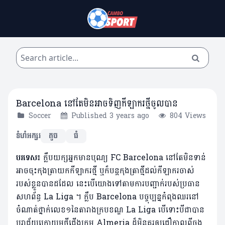
Barcelona នៅតែមិនអាចទិញកីឡាករថ្មីចូលបាន
Soccer
Published 3 years ago
804 Views
ទំហំអក្សរ
តូច
ធំ
បរទេស៖
ក្លឹបយក្សអ្នកមានបុណ្យ FC Barcelona នៅតែមិនទាន់
អាចចុះកុងត្រាយកកីឡាករថ្មី ឬក៏បន្តកុងត្រាថ្មីដល់កីឡាករចាស់
របស់ខ្លួនបានដដែល នេះបើយោងទៅតាមការបញ្ជាក់របស់ប្រធាន
សហព័ន្ធ La Liga ។ ក្លឹប Barcelona បច្ចុប្បន្នកំពុងឈរនៅ
ចំណាត់ថ្នាក់លេខ១នៃតារាងក្របខណ្ឌ La Liga បើទោះបីជាបាន
បរាជ័យក្រោយមថ្វីជើងក្រុម Almeria ដ៏មិនគួរឲ្យជឿកាលពីចុង