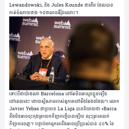
Lewandowski, និង Jules Kounde ជាដើម ដែលបាន
កាត់ចំណាយជាង ១៥៣លានអឺរ៉ូឯណោះ។
ទោះបីជាយ៉ាងណា Barcelona នៅតែមិនអាចរួចខ្លួនឡើង
នៅពេលនេះ ដោយស្ថិតភាពរបស់ពួកគេនៅតឹងតែងដដែល។ លោក
Javier Yebas ជាប្រធាន La Liga បាននិយាយថា «Barca
នឹងមិនអាចចុះកុងត្រាយកកីឡាករថ្មីបានឡើយ លុះត្រាគេលក់
កីឡាករចេញ។ បន្ទាប់មកពួកគេនឹងអាចប្រើប្រាស់បាន ៤០% នៃ