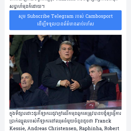
សប្តាហ៍មុនក៏ដោយ។
សូម Subscribe Telegram របស់ Cambosport
ដើម្បីទទួលបានព័ត៌មានឆាប់រហ័ស
ក្នុងទីផ្សារដោះដូរកីឡាកររដូវក្តៅលើកមុនពួកគេត្រូវបានបង្ខំឲ្យធ្វើការ
ប្រាក់ឈ្នួលរបស់កីឡាករនៅឈុតធំមួយចំនួនដូចជា Franck
Kessie, Andreas Christensen, Raphinha, Robert