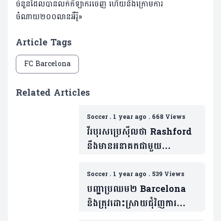
ចំនួនដែលបានលក់កីឡាករចេញ​ ហើយនឹងក្រោមការ
ចំណាយ២០០លានអឺរ៉ូ»
Article Tags
FC Barcelona
Related Articles
Soccer
.
1 year ago
.
668 Views
វីរបុរសប្រេស៊ីលថា Rashford
នឹងមានអនាគតជាមួយ
Barcelona(មាន១វីដេអូ)
Soccer
.
1 year ago
.
539 Views
បញ្ហាប្រឈម២ Barcelona
និងត្រុវដោះស្រាយជុំវិញការ
មកដល់របស់ Rashford