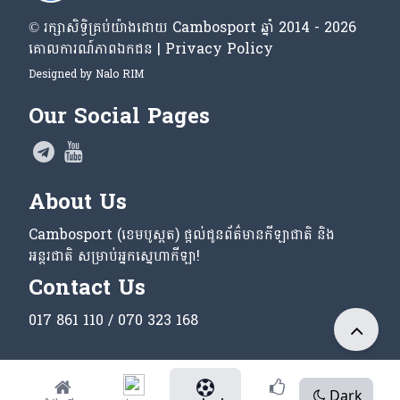
© រក្សា​សិទ្ធិ​គ្រប់​យ៉ាង​ដោយ​ Cambosport ឆ្នាំ 2014 - 2026
គោលការណ៍​ភាព​ឯកជន | Privacy Policy
Designed by
Nalo RIM
Our Social Pages
About Us
Cambosport (ខេមបូស្ពត) ផ្តល់ជូនព័ត៌មានកីឡាជាតិ និង
អន្តរជាតិ សម្រាប់អ្នកស្នេហាកីឡា!
Contact Us
017 861 110 / 070 323 168
Dark