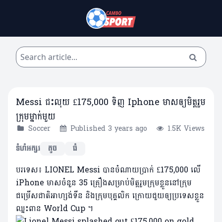
Messi ជះលុយ £175,000 ទិញ Iphone មាសឲ្យមិត្តរួម
ក្រុមម្នាក់មួយ
Soccer
Published 3 years ago
1.5K Views
ទំហំអក្សរ
តូច
ធំ
បរទេស៖ LIONEL Messi បានចំណាយប្រាក់ £175,000 លើ
iPhone មាសចំនួន 35 គ្រឿងសម្រាប់មិត្តរួមក្រុមខ្លួននៅក្រុម
ជម្រើសជាតិអាហ្សង់ទីន និងក្រុមបុគ្គលិក ក្រោយជួយឲ្យប្រទេសខ្លួន
ឈ្នះពាន World Cup ។