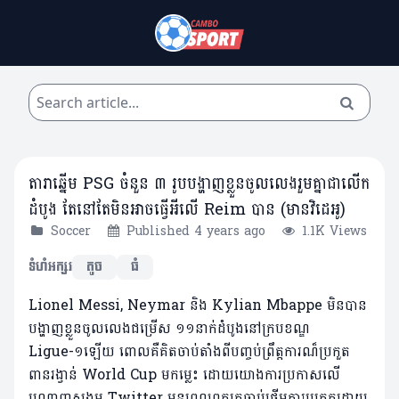
តារាឆ្នើម PSG ចំនួន ៣ រូបបង្ហាញខ្លួនចូលលេងរួមគ្នាជាលើក
ដំបូង តែនៅតែមិនអាចធ្វើអីលើ Reim បាន (មានវិដេអូ)
Soccer
Published 4 years ago
1.1K Views
ទំហំអក្សរ
តូច
ធំ
Lionel Messi, Neymar និង Kylian Mbappe មិនបាន
បង្ហាញខ្លួនចូលលេងជម្រើស ១១នាក់ដំបូងនៅក្របខណ្ឌ
Ligue-១ឡើយ ពោលគឺគិតចាប់តាំងពីបញ្ចប់ព្រឹត្តការណ៏ប្រកួត
ពានរង្វាន់ World Cup មកម្លេះ ដោយយោងការប្រកាសលើ
បណ្តាញសង្គម Twitter មុនពេលពួកគេចាប់ផ្តើមការប្រកួតដោយ