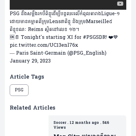
PSG នឹងសម្លឹងរកបីពិន្ទុដើម្បីបន្តឈរលើកំពូលតារាងLigue-១
ដោយមានគម្លាតពីក្រុមLens៣ពិន្ទុ និងក្រុមMarseille៥
ពិន្ទុខណៈ Reims ស្ថិតនៅលេខ ១២។
🆗📄 Tonight's starting XI for
#PSGSDR
! ❤️💙
pic.twitter.com/UC13enl76x
— Paris Saint-Germain (@PSG_English)
January 29, 2023
Article Tags
PSG
Related Articles
Soccer
.
12 months ago
.
546
Views