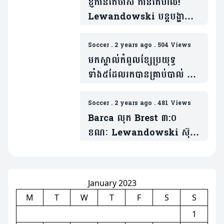
ខ្ញីកាន់តែចាស់ កាន់តែហិល!
Lewandowski បន្តបង្ហាញ
ភាពអស្ចរ្យរបស់ខ្លួនឲ្យ Barca
(មានវីដេអូ)
Soccer
.
2 years ago
.
504 Views
មកស្គាល់កំពូលខ្សែប្រយុទ្ធ
ទាំង៥ដែលរកបានគ្រាប់បាល់ និង
Assist ច្រើនបំផុតនៅ
ឆ្នាំ២០២៤(មាន៦វីដេអូ)
Soccer
.
2 years ago
.
481 Views
Barca លុត Brest ៣:០
ខណៈ Lewandowski ស៊ុត
គ្រាប់បាល់ទី១០០ នៅ UCL
January 2023
M
T
W
T
F
S
S
1