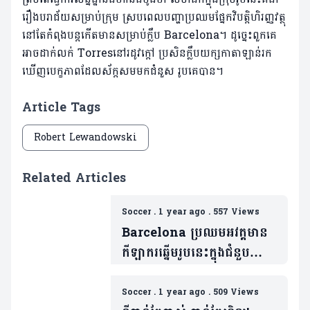
រឿងបរាជ័យសម្រាប់ក្រុម ស្របពេលបញ្ហាប្រឈមផ្នែកវិបត្តិហិរញ្ញវត្ថុ
នៅតែ​កំពុង​បន្តកើតមានសម្រាប់​ក្លឹប Barcelona។ ដូច្នេះពួកគេ
អាចដាក់លក់ Torresនៅរដូវក្តៅ ប្រសិនក្លឹបយក្សកាតាឡាន់រក
ឃើញ​បេក្ខភាព​ដែល​ស័ក្តសមមកជំនួស រូបគេបាន។
Article Tags
Robert Lewandowski
Related Articles
Soccer
.
1 year ago
.
557 Views
Barcelona ប្រឈមអវត្តមាន
កីឡាករឆ្នើមរូបនេះក្នុងជំនួប
សំខាន់ៗនៅពេលខាងមុខ
Soccer
.
1 year ago
.
509 Views