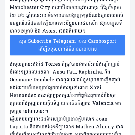
Manchester City កាលពីខែមករារដូវកាលមុន ប៉ុន្តែកីឡាករ​
វ័យ ២២ ឆ្នាំ​រូប​នេះ​នៅមិនទាន់បានបង្ហាញទម្រង់លេងគួរអោយ​ចាប់​
អារម្មណ៍បមំផុត​នៅឡើយទេទោះបីខ្លួនបាន៤៩លើក ស៊ុតបញ្ចូលទី​
បាន​១២គ្រាប់ និង Assist ៧ដងក៏ដោយ។
សូម Subscribe Telegram របស់ Cambosport
ដើម្បីទទួលបានព័ត៌មានឆាប់រហ័ស
ជាមួយគ្នានេះផងដែរTorres ក៏ត្រូវបានរងការ​រិះ​គន់​ជា​ញឹក​ញាប់​
ចំពោះ​ទម្រង់លេងខណៈ Ansu Fati, Raphinha, និង
Ousmane Dembele បានចូលលេងជំនួសរូបគេជាញឺកញាប់
ផងដែរ។ហើយសម្រាប់អ្នកចាត់ការទូទៅលោក Xavi
Hernandez បានបង្ហាញ​អារម្មណ៏​ខកចិត្តមិនដូចការរំពឺងទុក
ក្រោយពីជម្រុញ​អោយក្លឹប​ទិញយកអតីតកីឡាករ Valencia មក
រួមក្រុម នៅពេលនេះ។
ឆ្លើយតបបញ្ហានេះផងដែរសម្រាប់ប្រធានក្លឹបលោក Joan
Laporta និងនាយកផ្នែកកីឡាលោក Matheu Alneny បាន
ត្រឹមតែធ្វើការ​សន្និដ្ឋានជំហ៊ានដំបូងថា សមាជិកក្នុងក្រុមរូបនេះគឺជា