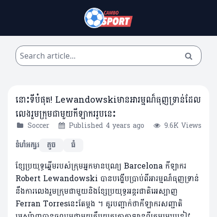
នោះទីបំផុត! Lewandowskiមានអារម្មណ៏ធុញទ្រាន់ដែល
លេងរួមក្រុមជាមួយកីឡាកររូបនេះ
Soccer
Published 4 years ago
9.6K Views
ទំហំអក្សរ
តូច
ធំ
ខ្សែប្រយុទ្ធឆ្នើមរបស់ក្រុមអ្នកមានបុណ្យ Barcelona កីឡាករ
Robert Lewandowski បានបង្ហើបប្រាប់ពីអារម្មណ៏​ធុញទ្រាន់​
នឹង​ការលេងរួមក្រុមជាមួយនិងខ្សែប្រយុទ្ធអន្តរជាតិអេស្បាញ
Ferran Torresនេះតែម្តង ។ គួរបញ្ជាក់ថា​កីឡាករសញ្ជាតិ​
អេស្ប៉ាញ​បាន​ចូលរួមជាមួយក្លឹបយក្សកាតាឡានពីក្រុមមេឃខៀវ