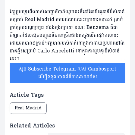
ខ្សែប្រយុទ្ធជើងចាស់សញ្ជាតិបារាំងរូបនេះគឺនៅតែដើរតួនាទីដ៏សំខាន់
សម្រាប់ Real Madrid មកដល់ពេលនេះក្រោយរកបាន៤ គ្រាប់
គ្រប់ក្របខណ្ឌប្រកួត ៥ដងចុងក្រោយ ខណៈ Benzema គឺជា
កីឡាករដែលស៊ុតបញ្ចូលទីបានច្រើនជាងគេក្នុងលីគរដូវកាលនេះ
ដោយរកបាន៩គ្រាប់។វត្តមានរបស់គាត់នៅក្នុងការវាយប្រហារនៅតែ
ជាគន្លឹះសម្រាប់ Carlo Ancelotti នៅក្នុងការជួបគ្នាដ៏សំខាន់
នេះ។
សូម Subscribe Telegram របស់ Cambosport
ដើម្បីទទួលបានព័ត៌មានឆាប់រហ័ស
Article Tags
Real Madrid
Related Articles