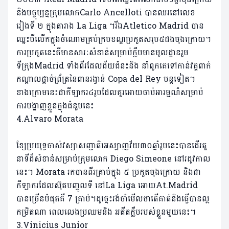
និងបច្ចុប្បន្នក្រុមលោកCarlo Ancelloti បានឈរនៅលេខ
រៀងទី ២ ក្នុងតារាង La Liga ។រីឯAtletico Madrid បាន
ឈ្នះបីលើកក្នុងចំណោមគ្រប់ក្របខណ្ឌប្រកួតសរុប៥ដងចុងក្រោយ។
ការប្រកួតនេះគឺមានសារៈសំខាន់សម្រាប់ក្លឹបមានមូលដ្ឋានរួម
ទីក្រុងMadrid ទាំងពីរដែលជ័យជំនះនិង នាំពួកគេទៅកាន់វគ្គពាក់
កណ្តាលផ្តាច់ព្រ័ត្រនៃពានរង្វាន់ Copa del Rey បន្តទៀត។
ខាងក្រោមនេះជា​កីឡាករ​៤​រូប​ដែល​គួរអោយចាប់អារម្មណ៏សម្រាប់
ការបង្ហាញខ្លួនក្នុងជំនួបនេះ
4.Alvaro Morata
ខ្សែប្រយុទ្ធចាស់វស្សាសញ្ជាតិអេស្បាញវ័យ៣០ឆ្នាំរូបនេះបានដើរតួ
នាទីដ៏សំខាន់សម្រាប់ក្រុមលោក Diego Simeone នៅរដូវកាល
នេះ។ Morata រកបានពីរគ្រាប់ក្នុង ៥ ប្រកួតចុងក្រោយ និងជា
កីឡាករដែលស៊ុតបញ្ចូលទី នៅLa Liga អោយAt.Madrid
បានច្រើនបំផុតគឺ 7 គ្រាប់។ដូច្នេះរង់ចាំមើលថាតើគាត់និងធ្វើបានល្អ
កម្រិតណា ពេលលេងប្រឈមនិង អតីតក្លឹបរបស់ខ្លួនមួយនេះ។
3.Vinicius Junior