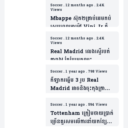
Soccer
.
12 months ago
.
2.4K
Views
Mbappe ស៊ុត២គ្រាប់អេមកប់
ស្របពេលអាម៉ៅ Vini Jr ក៏
ស៊ុតបាន១គ្រាប់ដែរ (មានវីដេអូ)
Soccer
.
12 months ago
.
2.4K
Views
Real Madrid លេងស្ទើរបត់
តារាង! តែបែរមកឈ្នះ
បាល់ប៉េណាល់ទីរបស់ Mbappe
Soccer
.
1 year ago
.
798 Views
ទៅវិញ (មានវីដេអូ)
កីឡាករឆ្នើម 3 រូប Real
Madrid អាចនិងចុះកុងត្រា
ផ្ទេរយកពួកគេមករួមក្រុមដោយ
មិនចំណាយប្រាក់( មាន3 វីដេអូ)
Soccer
.
1 year ago
.
594 Views
Tottenham ត្រៀមចាយប្រាក់
ច្រើនគួរសមលើការនាំយកខ្សែ