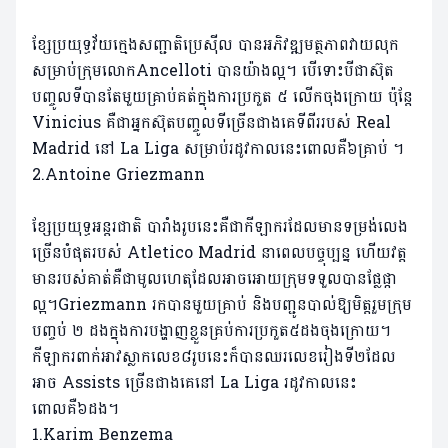
ខ្សែប្រយុទ្ធវ័យក្មេងសញ្ជាតិប្រេស៊ីល បានអភិវឌ្ឍមត្ថភាពវាយលុក
សម្រាប់ក្រុមលោកAncelloti បានយ៉ាងល្អ។ បើទោះបីជាស៊ុត
បញ្ចូលទីបានតែមួយគ្រាប់គត់ក្នុងការប្រកួត ៥ លើកចុងក្រោយ ប៉ុន្តែ
Vinicius គឺជាអ្នកស៊ុតបញ្ចូលទីច្រើនជាងគេទីពីររបស់ Real
Madrid នៅ La Liga សម្រាប់រដូវកាលនេះពោលគឺ៦គ្រាប់ ។
2.Antoine Griezmann
ខ្សែប្រយុទ្ធអន្តរជាតិ បារាំងរូបនេះគឺជាកីឡាករដែលមានទម្រង់លេង
ច្រើនបំផុតរបស់ Atletico Madrid នាពេលបច្ចុប្បន្ន ហើយវត្ត
មានរបស់គាត់គឺជាមូលហេតុដែលអាចអោយក្រុមទទួលបានផ្លែផ្កា
ល្អ។Griezmann រកបានមួយគ្រាប់ និងបញ្ជូនបាល់ឱ្យមិត្តរួមក្រុម
បញ្ចប់ ២ ដងក្នុងការបង្ហាញខ្លួនគ្រប់ការប្រកួត៥ដងចុងក្រោយ។
កីឡាករពាក់អាវស្លាកលេខ៨រូបនេះក៏បានឈរលេខរៀងទី២ដែល
អាច Assists ច្រើនជាងគេនៅ La Liga រដូវកាលនេះ
ពោលគឺ៦ដង។
1.Karim Benzema