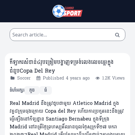
កីឡាករសំខាន់៤រូបត្រៀមបង្ហាញទម្រង់លេងលេចធ្លោក្នុង
ជំនួបCopa Del Rey
Soccer
Published 4 years ago
1.2K Views
ទំហំអក្សរ
តូច
ធំ
Real Madrid នឹងត្រូវជួបជាមួយ Atletico Madrid ក្នុង
វគ្គ៨ក្រុមចុងក្រោយ Copa del Rey ហើយការប្រកួតនេះនឹងត្រូវ
ធ្វើឡើងនៅកីឡដ្ឋាន Santiago Bernabeu ក្នុងទីក្រុង
Madrid នៅរាត្រីថ្ងៃព្រហស្បតិ៍ឈានចូលថ្ងៃសុក្រទី២៧ មករា
២០២៣។Real Madrid ទើបតែឈ្នះពីរលើកជាប់ៗគ្នាចុងក្រោយ