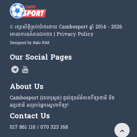
© រក្សា​សិទ្ធិ​គ្រប់​យ៉ាង​ដោយ​ Cambosport ឆ្នាំ 2014 - 2026
គោលការណ៍​ភាព​ឯកជន | Privacy Policy
Designed by
Nalo RIM
Our Social Pages
About Us
Cambosport (ខេមបូស្ពត) ផ្តល់ជូនព័ត៌មានកីឡាជាតិ និង
អន្តរជាតិ សម្រាប់អ្នកស្នេហាកីឡា!
Contact Us
017 861 110 / 070 323 168