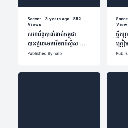
Soccer
.
3 years ago
.
882
Socce
Views
View
សហព័ន្ធបាល់ទាត់កម្ពុជា
ក្លឹប
បានជួលមេធាវីមកពីស្វីស ដើម្ប
ត្រៀមម
តស៊ូមតិជាមួយ FIFA
ដើម្បី
Published By nalo
Publi
លើករណី Privat
វិញ