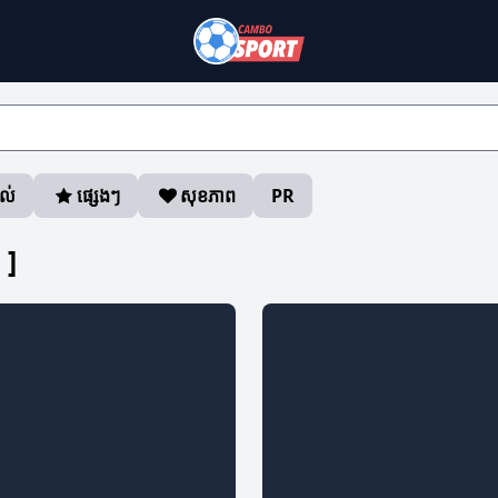
ាល់
ផ្សេងៗ
សុខភាព
PR
]