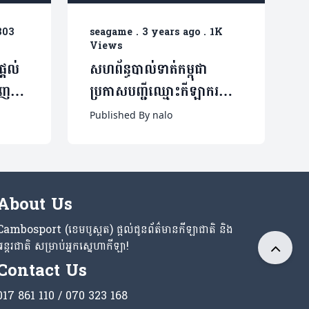
803
seagame
.
3 years ago
.
1K
Views
្តល់
សហព័ន្ធបាល់ទាត់កម្ពុជា
េញ
ប្រកាសបញ្ជីឈ្មោះកីឡាករ
ឡា ​
ចំនួន២០នាក់ចុងក្រោយ
Published By nalo
សម្រាប់ការប្រកួតកីឡាស៉ីហ្គេម
វិញ្ញាសាបាល់ទាត់បុរស
About Us
Cambosport (ខេមបូស្ពត) ផ្តល់ជូនព័ត៌មានកីឡាជាតិ និង
អន្តរជាតិ សម្រាប់អ្នកស្នេហាកីឡា!
Contact Us
017 861 110 / 070 323 168