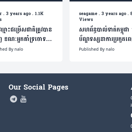
r
.
3 years ago
.
1.1K
seagame
.
3 years ago
.
s
Views
ឈ្មោះជម្រើសជាតិត្រូវបាន
សហព័ន្ធបាល់ទាត់កម្ពុជា ផ
ាញ ខណៈអ្នកគាំទ្រចោទ
ប័ណ្ឌទស្សនាការប្រកួតព
្សែប្រយុទ្ធឆ្នើមម្នាក់
មួយជីវិត ដល់ព្រឹទ្ធចារ្យកី
shed By nalo
Published By nalo
លោកអ៊ុំ សួន
Our Social Pages