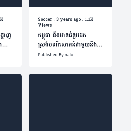
2K
Soccer
.
3 years ago
.
1.1K
Views
្ហាញ
កម្ពុជា នឹងមានជំនួបដក
រោយ
ស្រង់បទពិសោធន៍ជាមួយនឹង
ាក
អតីតម្ចាស់ផ្ទះ World Cup
Published By nalo
នៅចុងឆ្នាំនេះ