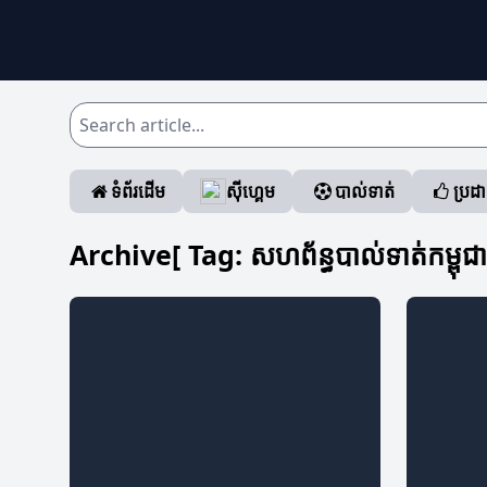
ទំព័រដើម
ស៊ីហ្គេម
បាល់ទាត់
ប្រដ
Archive[ Tag:
សហព័ន្ធបាល់ទាត់កម្ពុជា