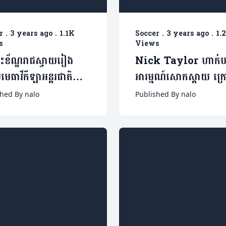
r
.
3 years ago
.
1.1K
Soccer
.
3 years ago
.
1.
s
Views
ព្រះខ័ណ្ឌរាជស្វាយរៀង
Nick Taylor ហាក់បង
េធាវី​កីឡា​អន្តរជាតិ​
អារម្មណ៍សោកស្តាយ ក្
​ប្តឹង​ឧទ្ធរណ៍​ទៅ សហព័ន្ធ
ដឹងថា លោក Saito ច
shed By nalo
Published By nalo
ចេញពីតំណែង