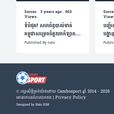
Soccer
.
3 years ago
.
963
Socce
Views
View
ទីបំផុត! សហព័ន្ធបាល់ទាត់
បញ្ជី
កម្ពុជាសម្រេចចិត្តយកកីឡាករ
បង្ហ
បរទេសចូលក្រុមជាលើកដំបូង
សួររកខ
Published By nalo
Publi
© រក្សា​សិទ្ធិ​គ្រប់​យ៉ាង​ដោយ​ Cambosport ឆ្នាំ 2014 - 2026
គោលការណ៍​ភាព​ឯកជន | Privacy Policy
Designed by
Nalo RIM